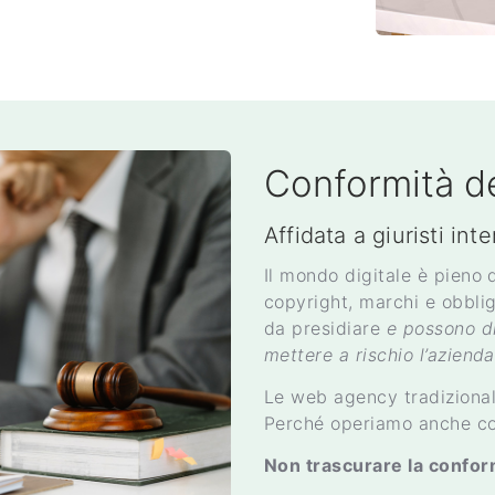
Conformità de
Affidata a giuristi int
Il mondo digitale è pieno d
copyright, marchi e obblig
da presidiare
e possono d
mettere a rischio l’azienda
Le web agency tradiziona
Perché operiamo anche co
Non trascurare la conformi