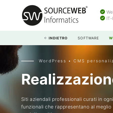
Web
IT-
INDIETRO
SOFTWARE
W
WordPress • CMS personali
Realizzazion
Siti aziendali professionali curati in og
funzionali che rappresentano al meglio 