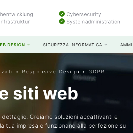
entwicklung
Cybersecurity
Infrastruktur
Systemadministration
EB DESIGN
SICUREZZA INFORMATICA
AMMI
zzati • Responsive Design • GDPR
e siti web
ni dettaglio. Creiamo soluzioni accattivanti e
la tua impresa e funzionano alla perfezione su