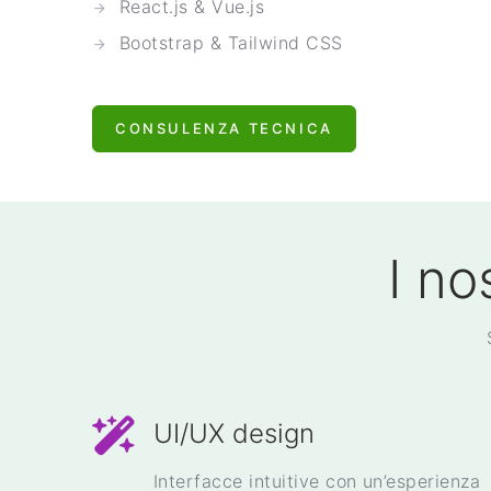
React.js & Vue.js
Bootstrap & Tailwind CSS
CONSULENZA TECNICA
I no
UI/UX design
Interfacce intuitive con un’esperienza