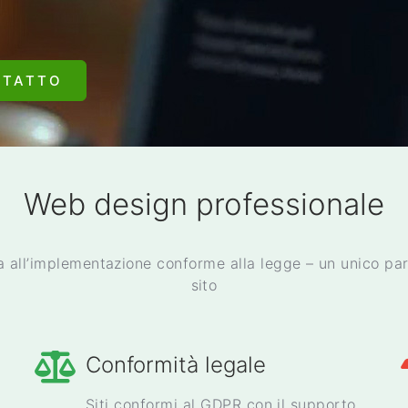
NTATTO
Web design professionale
a all’implementazione conforme alla legge – un unico par
sito
Conformità legale
Siti conformi al GDPR con il supporto