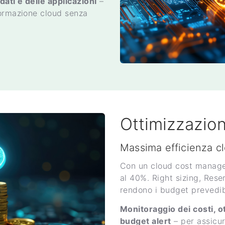
ati e delle applicazioni
–
formazione cloud senza
Ottimizzazion
Massima efficienza cl
Con un cloud cost manage
al 40%. Right sizing, Rese
rendono i budget prevedibi
Monitoraggio dei costi, o
budget alert
– per assicu