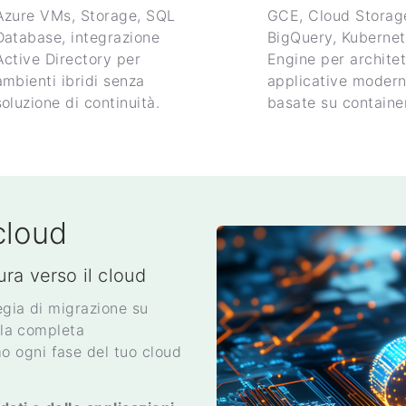
Azure VMs, Storage, SQL
GCE, Cloud Storag
Database, integrazione
BigQuery, Kuberne
Active Directory per
Engine per architet
ambienti ibridi senza
applicative moder
soluzione di continuità.
basate su container
cloud
ura verso il cloud
tegia di migrazione su
alla completa
 ogni fase del tuo cloud