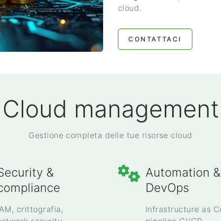
cloud.
CONTATTACI
Cloud management
Gestione completa delle tue risorse cloud
Security &
Automation &
compliance
DevOps
IAM, crittografia,
Infrastructure as C