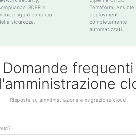
network security,
pipeline CI/CD,
compliance GDPR e
Terraform, Ansible
monitoraggio continuo
deployment
della sicurezza.
completamente
automatizzati.
Domande frequenti
l'amministrazione c
Risposte su amministrazione e migrazione cloud
loud?