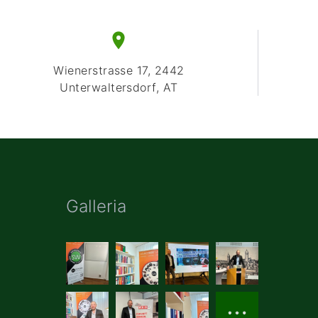
Wienerstrasse 17, 2442
Unterwaltersdorf, AT
Galleria