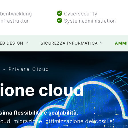
entwicklung
Cybersecurity
Infrastruktur
Systemadministration
EB DESIGN
SICUREZZA INFORMATICA
AMMI
 - Private Cloud
ione cloud
ima flessibilità e scalabilità.
ud, migrazione, ottimizzazione dei costi e