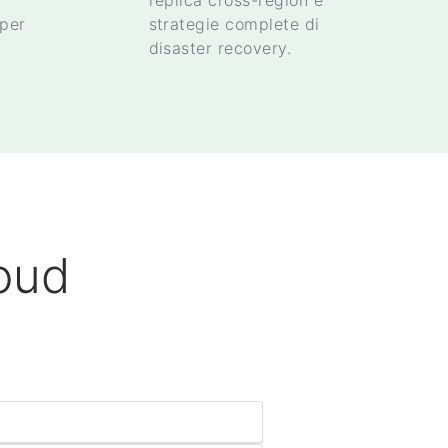
replica cross-region e
 per
strategie complete di
disaster recovery.
loud