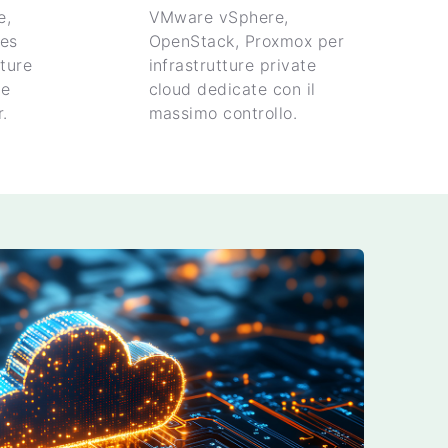
e,
VMware vSphere,
tes
OpenStack, Proxmox per
ture
infrastrutture private
ne
cloud dedicate con il
.
massimo controllo.