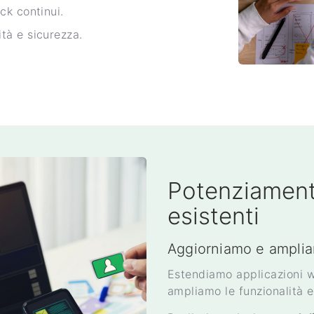
ck continui.
ità e sicurezza.
Potenziamento
esistenti
Aggiorniamo e ampliam
Estendiamo applicazioni we
ampliamo le funzionalità e