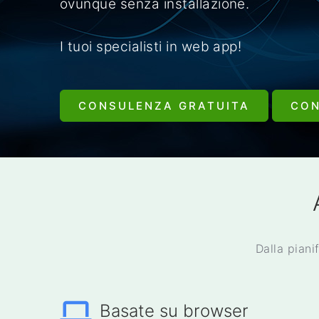
ovunque senza installazione.
I tuoi specialisti in web app!
CONSULENZA GRATUITA
CO
Dalla piani
Basate su browser