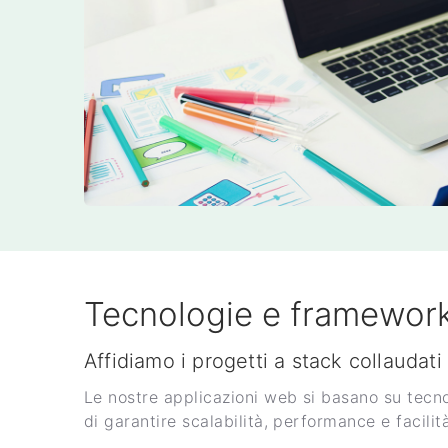
Tecnologie e framewor
Affidiamo i progetti a stack collaudati 
Le nostre applicazioni web si basano su tecn
di garantire scalabilità, performance e facili