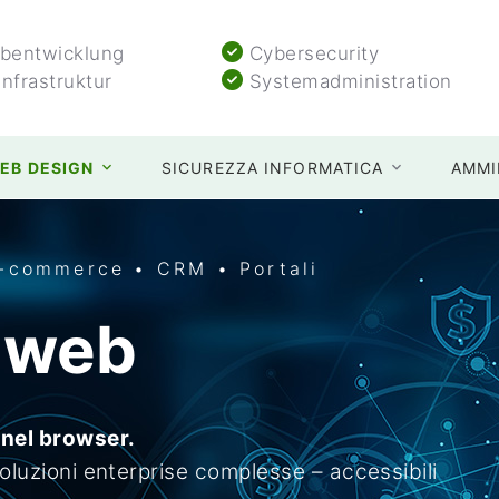
entwicklung
Cybersecurity
Infrastruktur
Systemadministration
EB DESIGN
SICUREZZA INFORMATICA
AMMI
E-commerce • CRM • Portali
i web
 nel browser.
soluzioni enterprise complesse – accessibili