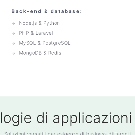
Back-end & database:
Node.js & Python
PHP & Laravel
MySQL & PostgreSQL
MongoDB & Redis
logie di applicazion
Soluzioni versatili per esigenze di business differenti