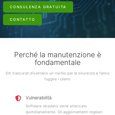
CONSULENZA GRATUITA
CONTATTO
Perché la manutenzione è
fondamentale
Siti trascurati diventano un rischio per la sicurezza e fanno
fuggire i clienti
Vulnerabilità
Software obsoleto viene attaccato
quotidianamente. Gli aggiornamenti regolari