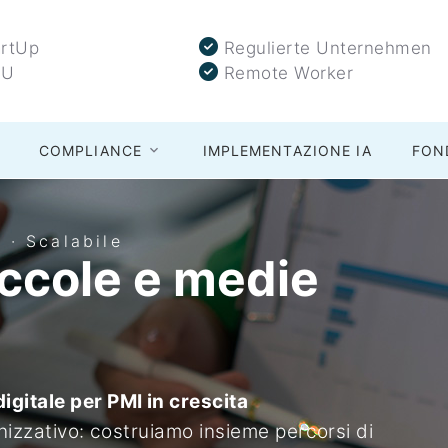
rtUp
Regulierte Unternehmen
U
Remote Worker
COMPLIANCE
IMPLEMENTAZIONE IA
FON
 · Scalabile
iccole e medie
gitale per PMI in crescita
anizzativo: costruiamo insieme percorsi di