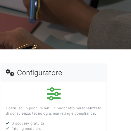
Configuratore
Costruisci in pochi minuti un pacchetto personalizzato
di consulenza, tecnologia, marketing e compliance.
Discovery gratuita
Pricing modulare