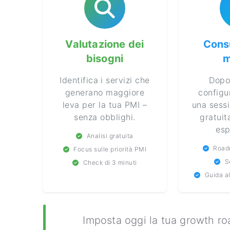
Valutazione dei
Cons
bisogni
m
Identifica i servizi che
Dopo 
generano maggiore
configu
leva per la tua PMI –
una sessi
senza obblighi.
gratuit
esp
Analisi gratuita
Road
Focus sulle priorità PMI
S
Check di 3 minuti
Guida a
Imposta oggi la tua growth r