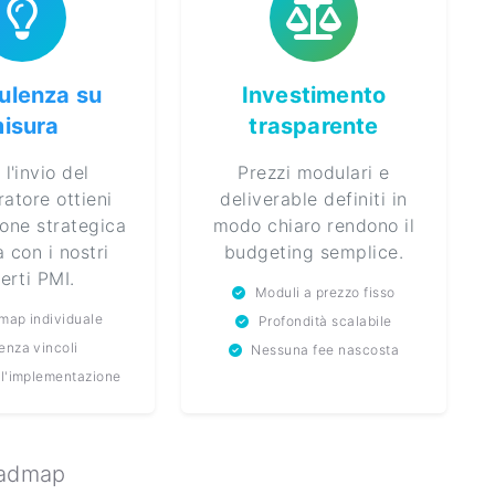
ulenza su
Investimento
isura
trasparente
l'invio del
Prezzi modulari e
ratore ottieni
deliverable definiti in
one strategica
modo chiaro rendono il
a con i nostri
budgeting semplice.
erti PMI.
Moduli a prezzo fisso
map individuale
Profondità scalabile
enza vincoli
Nessuna fee nascosta
ll'implementazione
oadmap