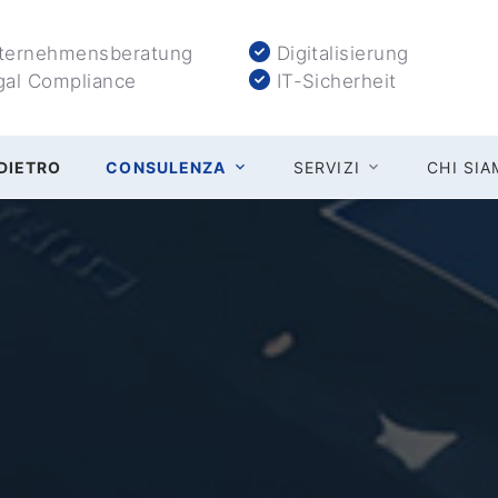
ernehmensberatung
Digitalisierung
al Compliance
IT-Sicherheit
DIETRO
CONSULENZA
SERVIZI
CHI SI