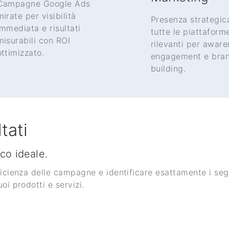
Campagne Google Ads
mirate per visibilità
Presenza strategic
immediata e risultati
tutte le piattaform
misurabili con ROI
rilevanti per aware
ottimizzato.
engagement e bra
building.
tati
ico ideale.
ficienza delle campagne e identificare esattamente i se
oi prodotti e servizi.