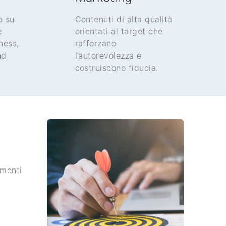
a su
Contenuti di alta qualità
e
orientati al target che
ness,
rafforzano
nd
l’autorevolezza e
costruiscono fiducia.
gmenti