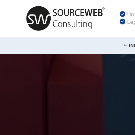
Unt
Leg
IN