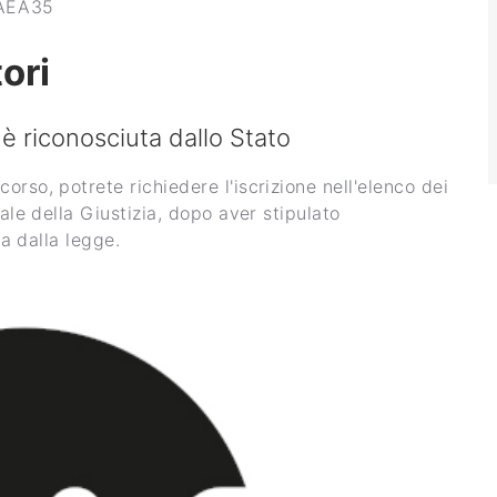
AEA35
ori
è riconosciuta dallo Stato
rso, potrete richiedere l'iscrizione nell'elenco dei
ale della Giustizia, dopo aver stipulato
ta dalla legge.