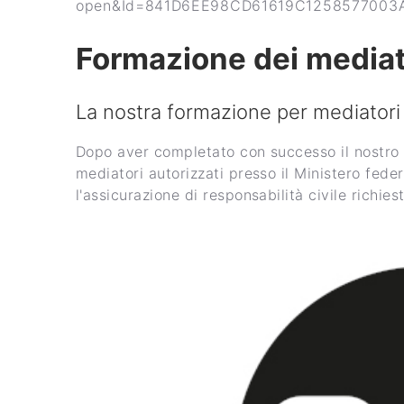
open&Id=841D6EE98CD61619C1258577003
Formazione dei mediat
La nostra formazione per mediatori 
Dopo aver completato con successo il nostro co
mediatori autorizzati presso il Ministero feder
l'assicurazione di responsabilità civile richies