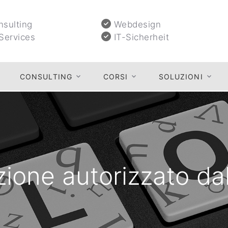
sulting
Webdesign
Services
IT-Sicherheit
CONSULTING
CORSI
SOLUZIONI
azione autorizzato da