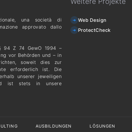
Weitere Projekte
ionale, una società di
Web Design
rmazione approvato dallo
ProtectCheck
 § 94 Z 74 GewO 1994 –
ung vor Behörden und – in
chten, soweit dies zur
te erforderlich ist. Die
erhalb unserer jeweiligen
d ist stets in unsere
ULTING
AUSBILDUNGEN
LÖSUNGEN